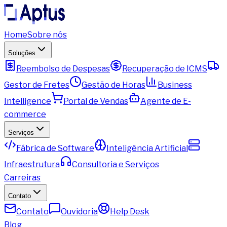
Home
Sobre nós
Soluções
Reembolso de Despesas
Recuperação de ICMS
Gestor de Fretes
Gestão de Horas
Business
Intelligence
Portal de Vendas
Agente de E-
commerce
Serviços
Fábrica de Software
Inteligência Artificial
Infraestrutura
Consultoria e Serviços
Carreiras
Contato
Contato
Ouvidoria
Help Desk
Blog