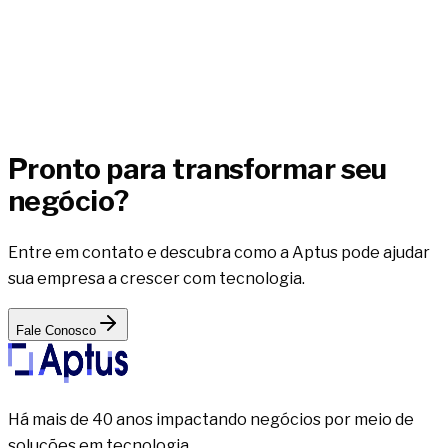
es em gestão de pallets,
nando 40+ anos de experiência de
grupos tradicionais.
aso de sucesso
Pronto para transformar seu
negócio?
Entre em contato e descubra como a Aptus pode ajudar
sua empresa a crescer com tecnologia.
Fale Conosco
Há mais de 40 anos impactando negócios por meio de
soluções em tecnologia.