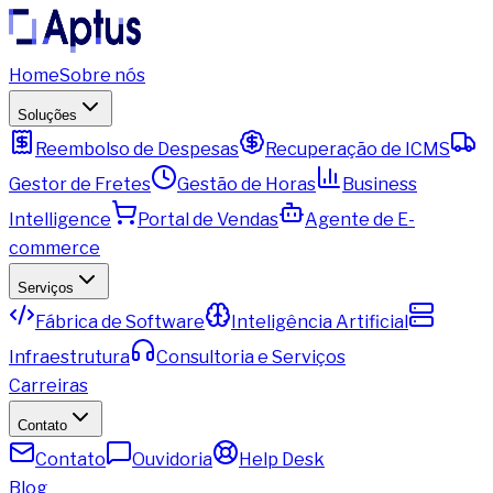
Home
Sobre nós
Soluções
Reembolso de Despesas
Recuperação de ICMS
Gestor de Fretes
Gestão de Horas
Business
Intelligence
Portal de Vendas
Agente de E-
commerce
Serviços
Fábrica de Software
Inteligência Artificial
Infraestrutura
Consultoria e Serviços
Carreiras
Contato
Contato
Ouvidoria
Help Desk
Blog