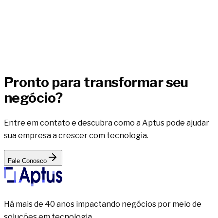
es em gestão de pallets,
nando 40+ anos de experiência de
grupos tradicionais.
aso de sucesso
Pronto para transformar seu
negócio?
Entre em contato e descubra como a Aptus pode ajudar
sua empresa a crescer com tecnologia.
Fale Conosco
Há mais de 40 anos impactando negócios por meio de
soluções em tecnologia.