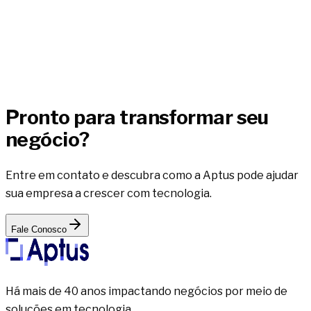
es em gestão de pallets,
nando 40+ anos de experiência de
grupos tradicionais.
aso de sucesso
Pronto para transformar seu
negócio?
Entre em contato e descubra como a Aptus pode ajudar
sua empresa a crescer com tecnologia.
Fale Conosco
Há mais de 40 anos impactando negócios por meio de
soluções em tecnologia.