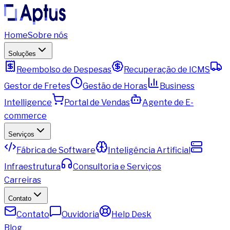
Home
Sobre nós
Soluções
Reembolso de Despesas
Recuperação de ICMS
Gestor de Fretes
Gestão de Horas
Business
Intelligence
Portal de Vendas
Agente de E-
commerce
Serviços
Fábrica de Software
Inteligência Artificial
Infraestrutura
Consultoria e Serviços
Carreiras
Contato
Contato
Ouvidoria
Help Desk
Blog